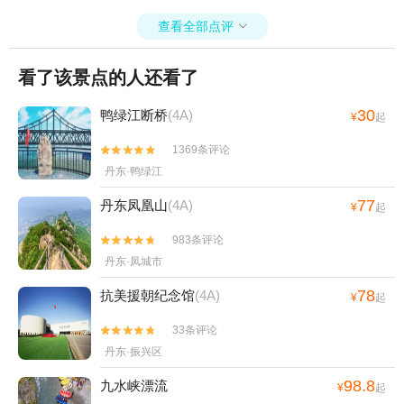
查看全部点评

看了该景点的人还看了
30
鸭绿江断桥
(4A)
¥
起
1369条评论


丹东·鸭绿江
77
丹东凤凰山
(4A)
¥
起
983条评论


丹东·凤城市
78
抗美援朝纪念馆
(4A)
¥
起
33条评论


丹东·振兴区
98.8
九水峡漂流
¥
起