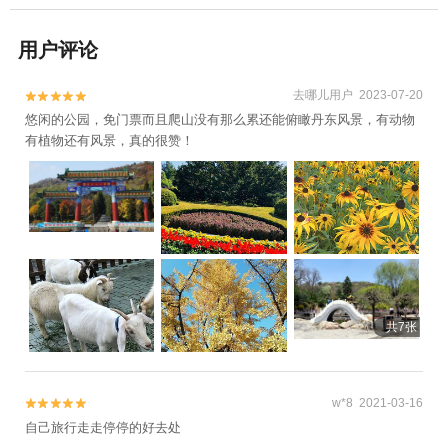
用户评论
去哪儿用户 2023-07-20


悠闲的公园，免门票而且爬山没有那么累还能俯瞰丹东风景，有动物
有植物还有风景，真的很赞！
共7张
w*8 2021-03-16


自己旅行走走停停的好去处