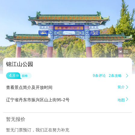


33
锦江山公园
4.8
9条评论
2条攻略

分
很棒
查看景点简介及开放时间
简介


辽宁省丹东市振兴区山上街95-2号
地图
暂无报价
暂无门票预订，我们正在努力补充