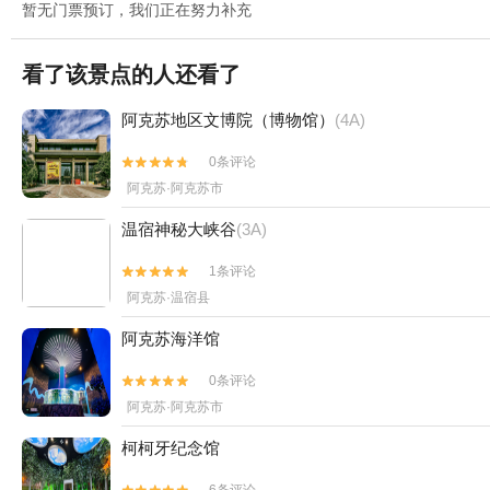
暂无门票预订，我们正在努力补充
看了该景点的人还看了
阿克苏地区文博院（博物馆）
(4A)
0条评论


阿克苏·阿克苏市
温宿神秘大峡谷
(3A)
1条评论


阿克苏·温宿县
阿克苏海洋馆
0条评论


阿克苏·阿克苏市
柯柯牙纪念馆