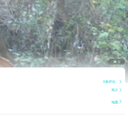

1
0条评论

简介


地图