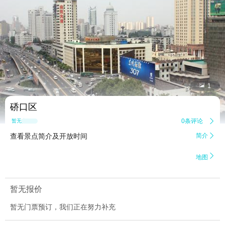


1
硚口区
0条评论

暂无点评
查看景点简介及开放时间
简介


地图
暂无报价
暂无门票预订，我们正在努力补充