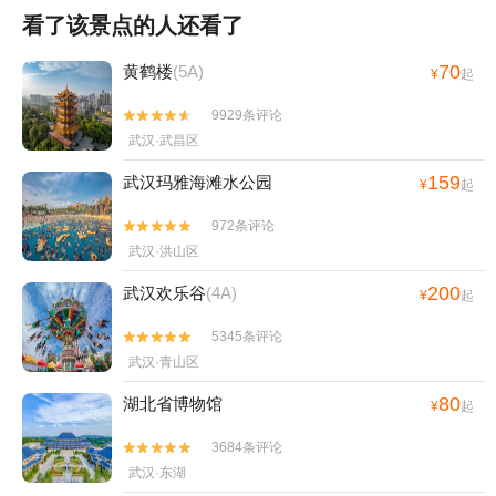
看了该景点的人还看了
70
黄鹤楼
(5A)
¥
起
9929条评论


武汉·武昌区
159
武汉玛雅海滩水公园
¥
起
972条评论


武汉·洪山区
200
武汉欢乐谷
(4A)
¥
起
5345条评论


武汉·青山区
80
湖北省博物馆
¥
起
3684条评论


武汉·东湖