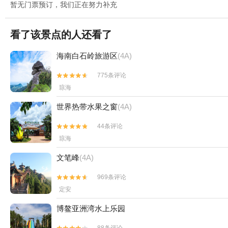
暂无门票预订，我们正在努力补充
看了该景点的人还看了
海南白石岭旅游区
(4A)
775条评论


琼海
世界热带水果之窗
(4A)
44条评论


琼海
文笔峰
(4A)
969条评论


定安
博鳌亚洲湾水上乐园