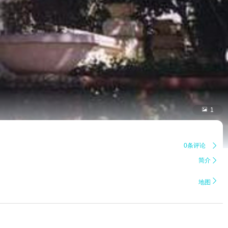

1
0条评论

简介


地图