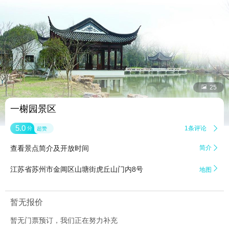


25
一榭园景区
5.0
1条评论

分
超赞
查看景点简介及开放时间
简介


江苏省苏州市金阊区山塘街虎丘山门内8号
地图
暂无报价
暂无门票预订，我们正在努力补充