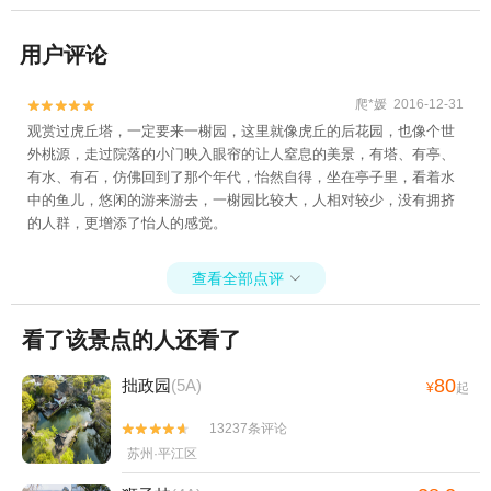
用户评论
爬*媛 2016-12-31


观赏过虎丘塔，一定要来一榭园，这里就像虎丘的后花园，也像个世
外桃源，走过院落的小门映入眼帘的让人窒息的美景，有塔、有亭、
有水、有石，仿佛回到了那个年代，怡然自得，坐在亭子里，看着水
中的鱼儿，悠闲的游来游去，一榭园比较大，人相对较少，没有拥挤
的人群，更增添了怡人的感觉。
查看全部点评

看了该景点的人还看了
80
拙政园
(5A)
¥
起
13237条评论


苏州·平江区