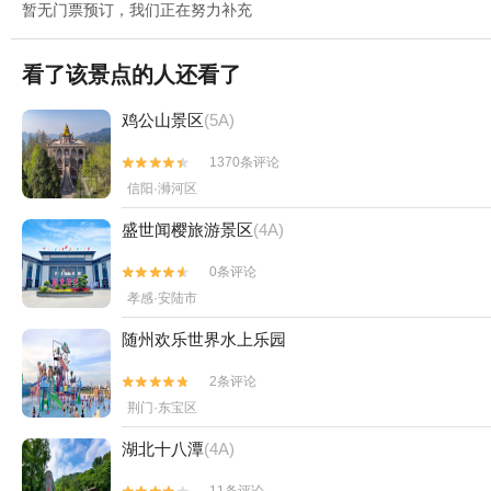
暂无门票预订，我们正在努力补充
看了该景点的人还看了
鸡公山景区
(5A)
1370条评论


信阳·浉河区
盛世闻樱旅游景区
(4A)
0条评论


孝感·安陆市
随州欢乐世界水上乐园
2条评论


荆门·东宝区
湖北十八潭
(4A)