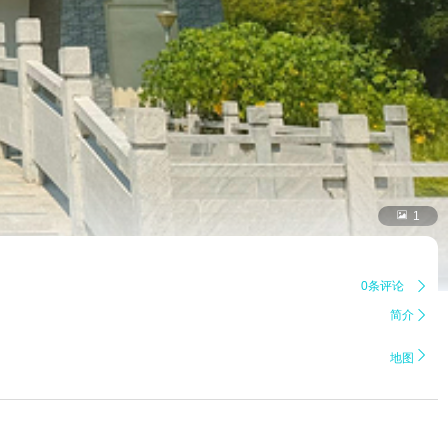

1
0条评论

简介


地图