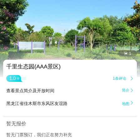


1
千里生态园(AAA景区)
1.0
1条评论

分
查看景点简介及开放时间
简介


黑龙江省佳木斯市东风区友谊路
地图
暂无报价
暂无门票预订，我们正在努力补充