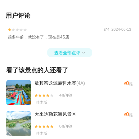
用户评论
s*4 2024-06-13


很多年前，就没有了，现在是4S店
查看全部点评

看了该景点的人还看了
0
敖其湾龙源赫哲水寨
(4A)
¥
起
4条评论


佳木斯
0
大来达勒花海风景区
¥
起
0条评论


佳木斯