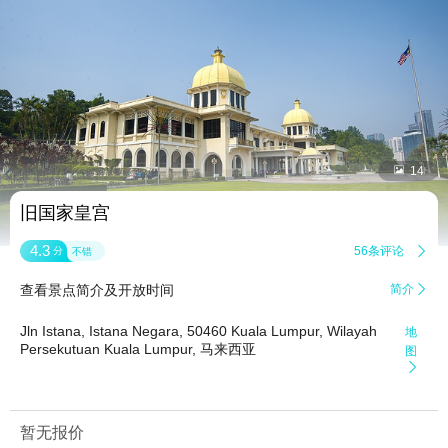


14
旧国家皇宫
4.3
56条评论

分
不错
查看景点简介及开放时间
简介

Jln Istana, Istana Negara, 50460 Kuala Lumpur, Wilayah
地
Persekutuan Kuala Lumpur, 马来西亚
图

暂无报价