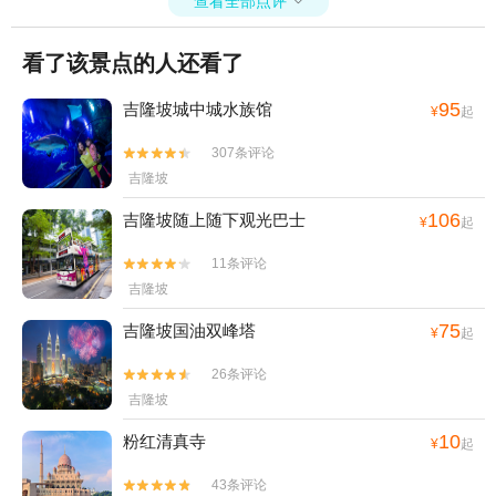
查看全部点评

看了该景点的人还看了
95
吉隆坡城中城水族馆
¥
起
307条评论


吉隆坡
106
吉隆坡随上随下观光巴士
¥
起
11条评论


吉隆坡
75
吉隆坡国油双峰塔
¥
起
26条评论


吉隆坡
10
粉红清真寺
¥
起
43条评论

