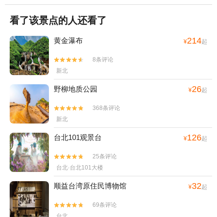
看了该景点的人还看了
214
黄金瀑布
¥
起
8条评论


新北
26
野柳地质公园
¥
起
368条评论


新北
126
台北101观景台
¥
起
25条评论


台北·台北101大楼
32
顺益台湾原住民博物馆
¥
起
69条评论


台北