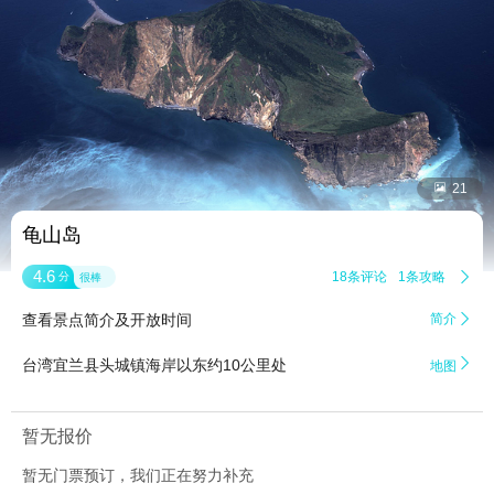


21
龟山岛
4.6
18条评论
1条攻略

分
很棒
查看景点简介及开放时间
简介


台湾宜兰县头城镇海岸以东约10公里处
地图
暂无报价
暂无门票预订，我们正在努力补充