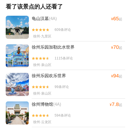
看了该景点的人还看了
65
龟山汉墓
(4A)
¥
起
609条评论


徐州·九里区
70
徐州乐园加勒比水世界
¥
起
1115条评论


徐州·泉山区
94
徐州乐园欢乐世界
¥
起
99条评论


徐州·泉山区
7.8
徐州博物馆
(4A)
¥
起
594条评论


徐州·云龙区