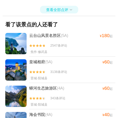
查看全部点评

看了该景点的人还看了
180
云台山风景名胜区
(5A)
¥
起
2547条评论


焦作·修武县
60
皇城相府
(5A)
¥
起
3138条评论


晋城·阳城县
60
蟒河生态旅游区
(4A)
¥
起
343条评论


晋城·阳城县
40
海会书院
(4A)
¥
起