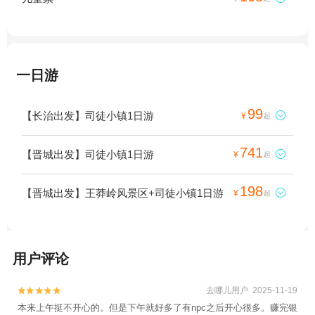
一日游
99
【长治出发】司徒小镇1日游

¥
起
741
【晋城出发】司徒小镇1日游

¥
起
198
【晋城出发】王莽岭风景区+司徒小镇1日游

¥
起
用户评论
去哪儿用户 2025-11-19


本来上午挺不开心的。但是下午就好多了有npc之后开心很多。赚完银