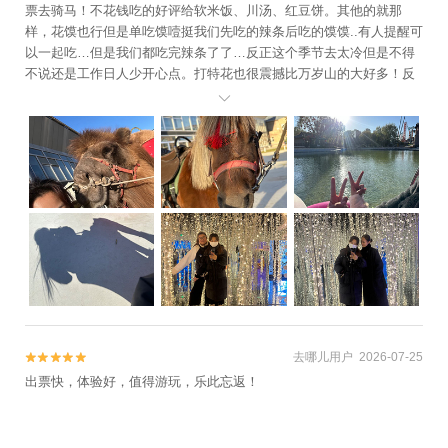
票去骑马！不花钱吃的好评给软米饭、川汤、红豆饼。其他的就那
样，花馍也行但是单吃馍噎挺我们先吃的辣条后吃的馍馍..有人提醒可
以一起吃…但是我们都吃完辣条了了…反正这个季节去太冷但是不得
不说还是工作日人少开心点。打特花也很震撼比万岁山的大好多！反
正下午的快乐是景区npc给的哈哈而且赚银票骑马游船非常不错👍这种

模式可以。下次还去。建议游玩时间从十一点开始。上午因为人少所
以就那样。景区好像还要在开发很多地方。所以下次还去。看新的场
地什么样。免费吃东西和赚银票骑马的方式非常不错👍
去哪儿用户 2026-07-25


出票快，体验好，值得游玩，乐此忘返！