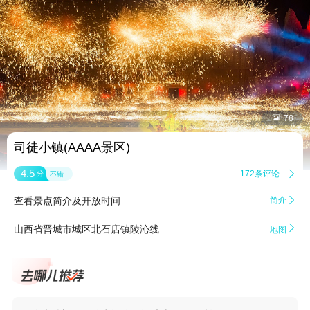


78
司徒小镇(AAAA景区)
4.5
172条评论

分
不错
查看景点简介及开放时间
简介


山西省晋城市城区北石店镇陵沁线
地图