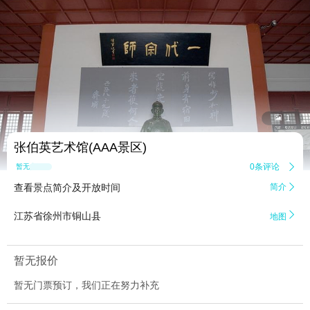


1
张伯英艺术馆(AAA景区)
0条评论

暂无点评
查看景点简介及开放时间
简介


江苏省徐州市铜山县
地图
暂无报价
暂无门票预订，我们正在努力补充