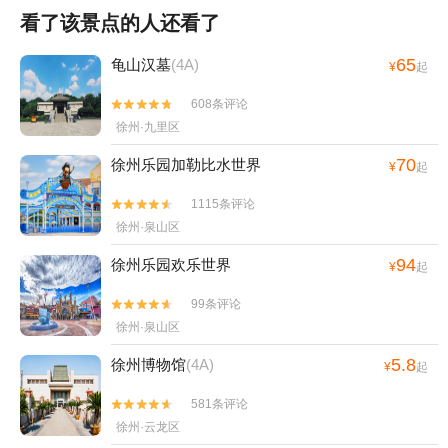
看了该景点的人还看了
65
龟山汉墓
(4A)
¥
起
608条评论


徐州·九里区
70
徐州乐园加勒比水世界
¥
起
1115条评论


徐州·泉山区
94
徐州乐园欢乐世界
¥
起
99条评论


徐州·泉山区
5.8
徐州博物馆
(4A)
¥
起
581条评论


徐州·云龙区