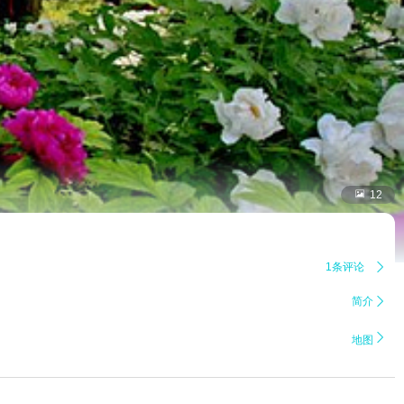

12
1条评论

简介


地图