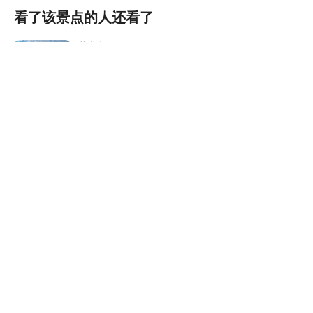
看了该景点的人还看了
黄鹤楼
(5A)
9929条评论


武汉·武昌区
武汉玛雅海滩水公园
971条评论


武汉·洪山区
武汉欢乐谷
(4A)
5345条评论


武汉·青山区
湖北省博物馆
3682条评论


武汉·东湖