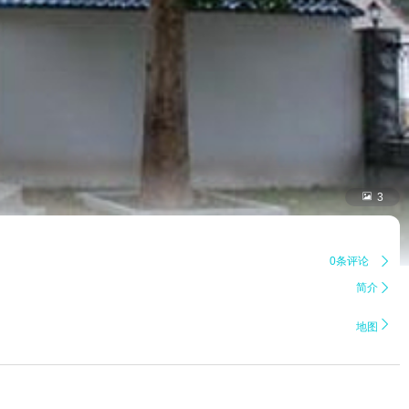

3
0条评论

简介


地图