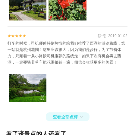
地公园+大明山万松岭滑雪场+七里扬帆+杭州花
圃+浙西三峡+杭州体育馆+浙西大草原+杭州酒
家+杭州剧院+钱王祠+西溪草堂+临安碧雪湖山
庄+临安碧雪湖真人CS基地+临安圆正宾馆笋宴
自助餐+临安大明山大自然农家乐+天目山野味馆
筱*恣 2019-01-02


+天目山上海之家+杭州大剧院+西溪湿地印象摇
打车的时候，司机师傅特别热情的给我们推荐了西湖的游览路线，第
橹船+龙井茶室+西溪庄园+瑶琳国家森林公园
一站就是杭州花圃！这里应该很大，因为我们是步行，为了节省体
+猎鹰CS野战（西溪湿地）+临安水源水上乐园
力，只顺着一条小路按司机推荐的路线走！如果下次有机会再去西
+杭州图书馆+西湖文化广场+纳米租车（杭州）
湖，一定要骑着单车把花圃都转一遍，相信会收获更多的美景！
+西湖游船+临安火星兔+大奇山疯狂森林主题乐
园+西溪天堂商业街+天目山大树王景区+花港公
园+西湖天下景+杭州湘湖游船+灵隐寺+宝石山
造像+临安天目花海+三潭印月花港观鱼码头+杭
州宋城+西溪湿地洪园+杭州樱花园+杭州宝寿山
景区+西溪湿地高庄+杭州西溪喜来登度假大酒店
+杭州兰里景区+杭州X秀+西溪空中揽胜氦气球
查看全部点评

+杭州长乔吉泡泡乐园+良渚博物院+青芝坞+浙
江省人民大会堂+浙江大学之江校区+西溪森林温
看了该景点的人还看了
泉度假村+杭州西湖博物馆(总馆)+杭州孔庙+杭