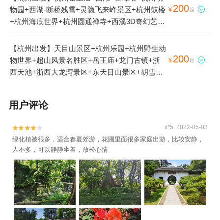
200
物园+西湖-断桥残雪+灵隐飞来峰景区+杭州鼓楼

¥
起
+杭州海底世界+杭州圆通禅寺+西溪3D奇幻艺术
馆+西溪国家湿地公园+杭州黄龙洞+杭州花圃
+杭州体育馆+杭州剧院+杭州云曼温泉+西溪草
【杭州出发】天目山景区+杭州乐园+杭州野生动
堂+杭州白塔公园+杭州大剧院+西溪湿地印象摇
200
物世界+超山风景名胜区+岳王庙+龙门古镇+浙

¥
起
橹船+西溪庄园+杭州图书馆+西湖文化广场+西
西天池+浙西大龙湾景区+东天目山景区+胡雪岩
溪天堂商业街+西湖天下景+灵隐寺+西溪印象城
故居+山沟沟景区+富春桃源风景区+安吉天目山
极速冰雪世界+杭州宋城+西溪湿地高庄+杭州君
漂流+钱王陵+杭州植物园+西湖风景名胜区+雷
用户评论
悦酒店+杭州逸酒店+杭州西溪喜来登度假大酒店
峰塔+杭州长乔极地海洋公园+浙西运河+垂云通
+杭州孔庙+杭州世外桃源+灵隐飞来峰-凉亭+西
天河+太湖源+青山湖+大明山景区+瑶琳仙境+临
溪城市文化公园1日游
x*5 2022-05-03


安城遗址+杭州动物园+浙西大峡谷+大奇山国家
绿化植被很多，适合春夏郊游，花圃里面很多家庭出游，比较安静，
森林公园+清河坊街+浙江大学+花港观鱼公园
人不多，可以静静坐着，放松心情
+断桥残雪+三潭印月+花港观鱼+南屏晚钟+柳浪
闻莺+灵隐飞来峰景区+塘栖古镇+天子地山野乐
园+杭州鼓楼+良渚古城遗址公园+京杭大运河杭
州景区+《西湖之夜》演出+九溪十八涧+西溪3D
奇幻艺术馆+天目山月亮湾漂流+杭州博物馆+西
湖音乐喷泉+太子湾公园+西湖天地+西溪国家湿