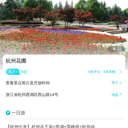


21
杭州花圃
4.3
4条评论
4条攻略

分
不错
查看景点简介及开放时间
简介


浙江省杭州西湖区西山路14号
地图
一日游
【杭州出发】杭州岳王庙+西湖+雷峰塔+杭州动