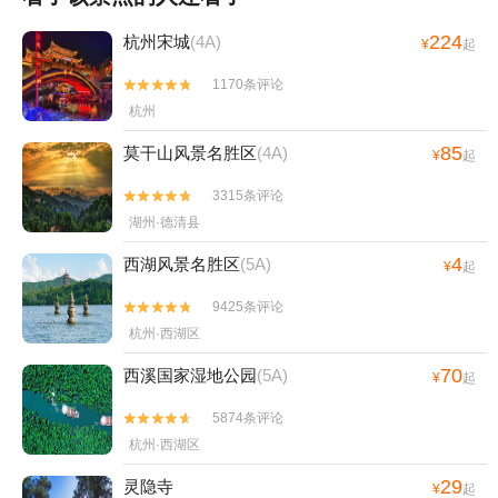
州西溪海狮主题乐园+严州古城景区+杭州长乔亲
224
杭州宋城
(4A)
¥
起
子乐园+杭州乐活岛+西湖外事游船+OMG心跳
乐园+浙江美术馆+三渡鹿营户外营地+浙江省科
1170条评论


技馆+飞来峰+大奇山魔幻乐园+良渚古城遗址水
杭州
利系统老虎岭遗址+西溪艺得美术馆+杭州灵山景
85
莫干山风景名胜区
(4A)
区+灵隐飞来峰-凉亭+西湖龙井茶+雷峰塔藕香居
¥
起
+西溪城市文化公园+浙江西湖美术馆+西湖龙井
3315条评论


山园+临安十门峡雪域谷温泉+浙江省非物质文化
湖州·德清县
遗产馆+钱王陵园+飞来峰造像+西天目山风景区
+西溪湿地董湾+叙宴(杭州滨江店)+三渡山地运
4
西湖风景名胜区
(5A)
¥
起
动公园+马岭天观+上海 · 黑秀（hey show）丨
9425条评论


小黑互动脱口秀+桐庐天子地景区度假村+宫宴
杭州·西湖区
+天子地山野乐园-天空之镜1日游
70
西溪国家湿地公园
(5A)
¥
起
5874条评论


杭州·西湖区
29
灵隐寺
¥
起