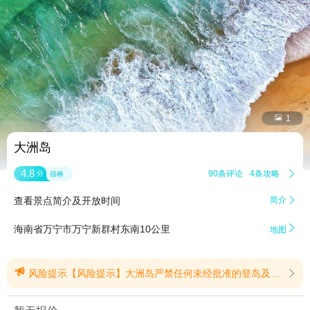


1
大洲岛
4.8
90条评论
4条攻略

分
很棒
查看景点简介及开放时间
简介


海南省万宁市万宁新群村东南10公里
地图

风险提示【风险提示】大洲岛严禁任何未经批准的登岛及旅游活动，任何未经批准的登岛行为均属违法行为。(提示有效期2026/7/10至2028/7/31)
