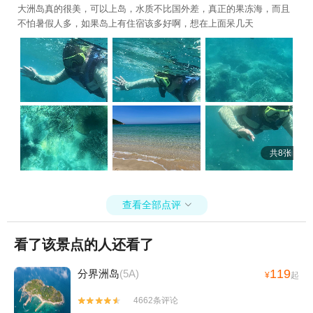
大洲岛真的很美，可以上岛，水质不比国外差，真正的果冻海，而且
不怕暑假人多，如果岛上有住宿该多好啊，想在上面呆几天
共8张
查看全部点评

看了该景点的人还看了
119
分界洲岛
(5A)
¥
起
4662条评论

