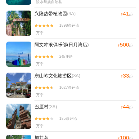
陵水黎族自治县
41
兴隆热带植物园
(4A)
¥
起
1898条评论


万宁
500
阿文冲浪俱乐部(日月湾店)
¥
起
2条评论


万宁
33
东山岭文化旅游区
(3A)
¥
起
1027条评论


万宁
44
巴厘村
(3A)
¥
起
185条评论


万宁
100
加井岛
¥
起