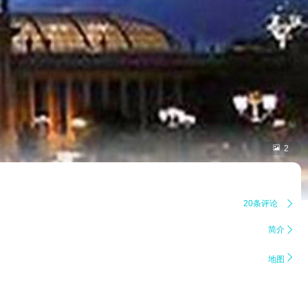

2
20条评论

简介


地图