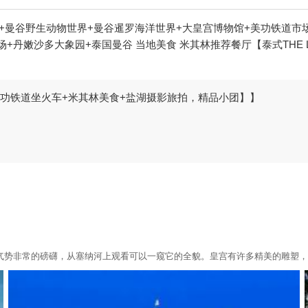
+曼谷野生动物世界+曼谷暹罗海洋世界+大皇宫博物馆+美功铁道市
丹嫩沙多大象园+泰国曼谷 当地美食 米其林推荐餐厅【泰式THE L
美功铁道坐火车+米其林美食+盐湖摄影旅拍，精品小团】】
气势非常的磅礴，从塞纳河上观看可以一窥它的全貌。皇宫有许多精美的雕塑，