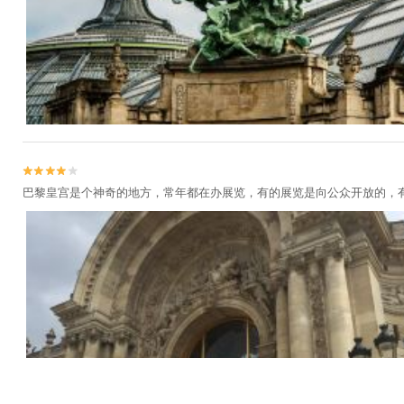


巴黎皇宫是个神奇的地方，常年都在办展览，有的展览是向公众开放的，