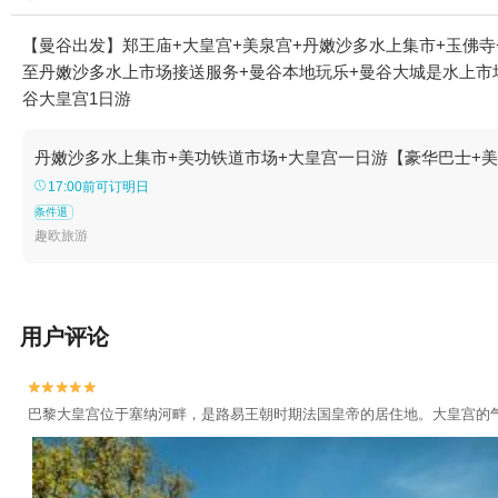
【曼谷出发】郑王庙+大皇宫+美泉宫+丹嫩沙多水上集市+玉佛寺
至丹嫩沙多水上市场接送服务+曼谷本地玩乐+曼谷大城是水上市场+
谷大皇宫1日游
丹嫩沙多水上集市+美功铁道市场+大皇宫一日游【豪华巴士+
17:00前可订明日
条件退
趣欧旅游
用户评论


巴黎大皇宫位于塞纳河畔，是路易王朝时期法国皇帝的居住地。大皇宫的