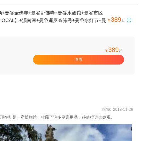
场+曼谷金佛寺+曼谷卧佛寺+曼谷水族馆+曼谷市区
389
OCAL】+湄南河+曼谷暹罗奇缘秀+曼谷水灯节+曼

¥
起
389
¥
起
查看
乖*咪 2018-11-26
现在则是一座博物馆，收藏了许多皇家用品，很值得进去参观。