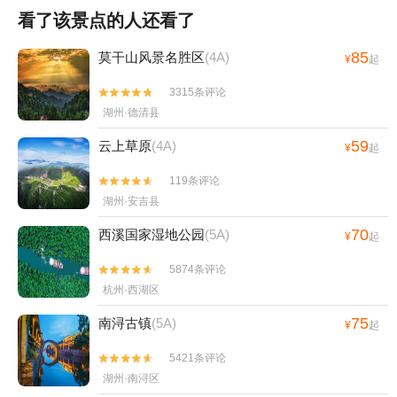
看了该景点的人还看了
85
莫干山风景名胜区
(4A)
¥
起
3315条评论


湖州·德清县
59
云上草原
(4A)
¥
起
119条评论


湖州·安吉县
70
西溪国家湿地公园
(5A)
¥
起
5874条评论


杭州·西湖区
75
南浔古镇
(5A)
¥
起
5421条评论


湖州·南浔区