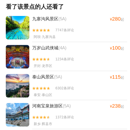
看了该景点的人还看了
280
九寨沟风景区
(5A)
¥
起
7747条评论


阿坝·九寨沟县
100
万岁山武侠城
(4A)
¥
起
1234条评论


开封·龙亭区
115
泰山风景区
(5A)
¥
起
6302条评论


泰安·泰山区
238
河南宝泉旅游区
(5A)
¥
起
1372条评论


新乡·辉县市