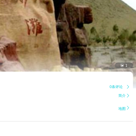

1
0条评论

简介


地图