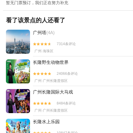
暂无门票预订，我们正在努力补充
看了该景点的人还看了
广州塔
(4A)
7314条评论


广州·海珠区
长隆野生动物世界
24066条评论


广州·广州长隆度假区
广州长隆国际大马戏
8484条评论


广州·广州长隆度假区
长隆水上乐园