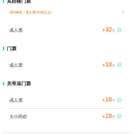
宾阳楼门票
优待政策：老人票(70岁以上)

32
成人票

¥
起
门票
18
成人票

¥
起
关帝庙门票
18
成人票

¥
起
18
大小同价

¥
起