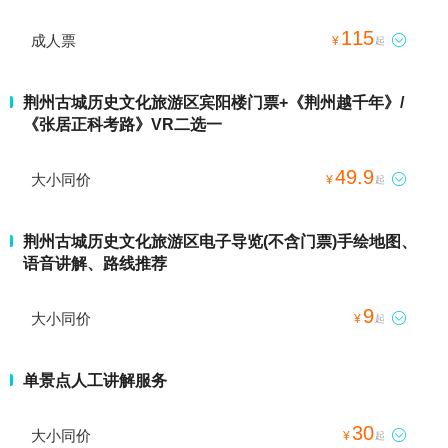
115
成人票

¥
起
荆州古城历史文化旅游区宾阳楼门票+《荆州越千年》/
《张居正科考路》VR二选一
49.9
大小同价

¥
起
荆州古城历史文化旅游区电子导览(不含门票)手绘地图、
语音讲解、路线推荐
9
大小同价

¥
起
单景点人工讲解服务
30
大小同价

¥
起