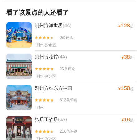
看了该景点的人还看了
128
荆州海洋世界
(4A)
¥
起
0条评论


荆州·沙市区
38
荆州博物馆
(4A)
¥
起
23条评论


荆州·荆州区
158
荆州方特东方神画
¥
起
612条评论


荆州
18
张居正故居
(3A)
¥
起
216条评论


荆州·荆州区