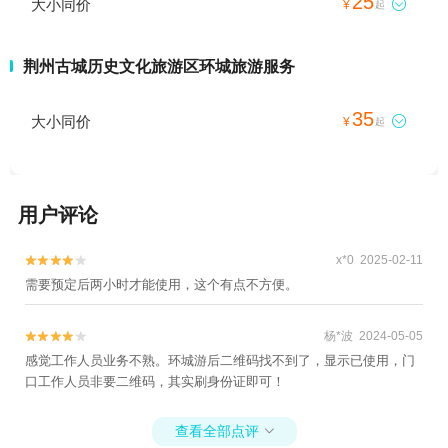
25
大小同价

¥
起
荆州古城历史文化旅游区环城旅游服务
35
大小同价

¥
起
用户评论
x*0 2025-02-11


需要预定后两小时才能使用，这个有点不方便。
杨*波 2024-05-05


感觉工作人员业务不熟。环城游后二维码找不到了，显示已使用，门
口工作人员非要二维码，其实刷身份证即可！
查看全部点评
