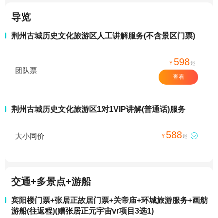
导览
荆州古城历史文化旅游区人工讲解服务(不含景区门票)
598
¥
起
团队票
查看
荆州古城历史文化旅游区1对1VIP讲解(普通话)服务
588
大小同价

¥
起
交通+多景点+游船
宾阳楼门票+张居正故居门票+关帝庙+环城旅游服务+画舫
游船(往返程)(赠张居正元宇宙vr项目3选1)