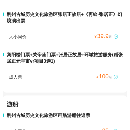
荆州古城历史文化旅游区张居正故居+《再绘·张居正》幻
境演出票
39.9
大小同价

¥
起
宾阳楼门票+关帝庙门票+张居正故居+环城旅游服务(赠张
居正元宇宙vr项目3选1)
100
成人票

¥
起
游船
荆州古城历史文化旅游区画舫游船往返票