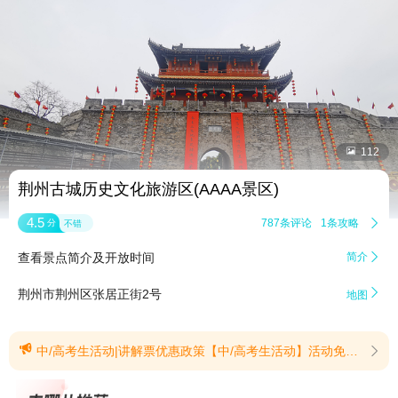


112
荆州古城历史文化旅游区(AAAA景区)
4.5
787条评论
1条攻略

分
不错
查看景点简介及开放时间
简介


荆州市荆州区张居正街2号
地图

中/高考生活动|讲解票优惠政策【中/高考生活动】活动免票时间：2026年6月9日-8月31日2026届全国应届中、高考毕业生凭本人2026届中高考准考证 + 身份证（或其他有效身份证明），考生可享受宾阳楼、张居正故居、关帝庙三大景点免费游览！温馨提示：免票优惠仅限景区大门票（宾阳楼、张居正故居、关帝庙），景区内其他二次消费项目（如观光车、画舫等）需另行购票。情景剧《荆州护城令》《张公科举梦》为免费参与项目，每周六、周日常态化演出，凭准考证可直接体验。(提示有效期2026/6/11至2026/8/31)【讲解票优惠政策】凡持有荆州古城环城全价套票、半价套票的游客，凭本人有效套票凭证，前往宾阳楼、张居正故居前门售票窗口核验后现场购票，可享单人单次单景点讲解10元（需在窗口购买）注：单张套票仅可兑换单个景点单次讲解服务，套票优惠权益仅限持票本人享用，严禁转借、转售，工作人员将现场核验人、票信息；(提示有效期2026/8/3至2026/12/31)
