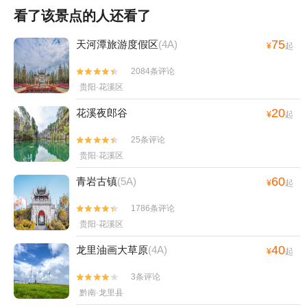
看了该景点的人还看了
75
天河潭旅游度假区
(4A)
¥
起
2084条评论


贵阳·花溪区
20
花溪夜郎谷
¥
起
25条评论


贵阳·花溪区
60
青岩古镇
(5A)
¥
起
1786条评论


贵阳·花溪区
40
龙里油画大草原
(4A)
¥
起
3条评论


黔南·龙里县