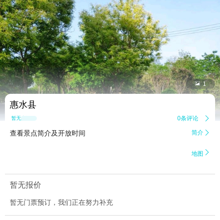


1
惠水县
0条评论

暂无点评
查看景点简介及开放时间
简介


地图
暂无报价
暂无门票预订，我们正在努力补充