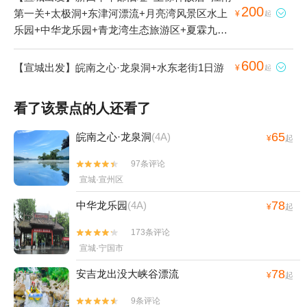
200
第一关+太极洞+东津河漂流+月亮湾风景区水上

¥
起
乐园+中华龙乐园+青龙湾生态旅游区+夏霖九天
银瀑风景区+胡宗宪尚书府+皖南事变烈士陵园
+敬亭山+江村+石佛山+桃花潭+龙川景区+障山
600
【宣城出发】皖南之心·龙泉洞+水东老街1日游

¥
起
大峡谷+水西国家森林公园+横山国家森林公园
+皖南事变纪念广场+中国宣纸文化园+白云洞
看了该景点的人还看了
+太极湖村风景区+上庄景区+中国扬子鳄景区
+赤滩古镇+查济+黄田风景区+水墨汀溪风景区
65
皖南之心·龙泉洞
(4A)
¥
起
+皖南之心·龙泉洞+古孔灵汪家大院浧坡地主庄
园+千年仁里+徽杭古道+水东老街+广德百杨生
97条评论


态园+宁国市石柱山+广德灵山大峡谷+华东大裂
宣城·宣州区
谷+宣城鳄鱼湖移动水上乐园+宣城水上乐园+安
78
中华龙乐园
(4A)
¥
起
徽宣城龙悦谷高尔夫俱乐部+宣城市红星剧场+宣
城奇特欢乐园+安徽广德南溪漂流+胡宗宪少保府
173条评论


+澄心堂宣纸作坊+龙川水街+朱旺村+郎溪观天
宣城·宁国市
下旅游风景区+吴越古道+太极五色谷景区+红岩
78
安吉龙出没大峡谷漂流
溪漂流+宣城泾县桃花潭畔森林温泉+亲心谷文化
¥
起
旅游度假区+中国官塘湖景区+宣城欢乐岛+宣城
9条评论

