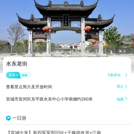


8
水东老街
4.6
0条评论

分
很棒
查看景点简介及开放时间
简介


宣城市宣州区东平路水东中心小学南侧约260米
地图
一日游
【宣城出发】新四军军部旧址+王稼祥故居+江南