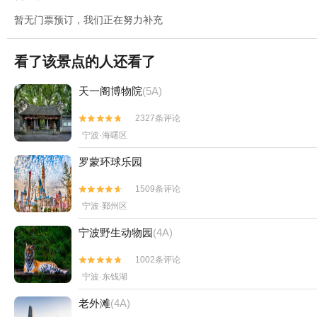
暂无门票预订，我们正在努力补充
看了该景点的人还看了
天一阁博物院
(5A)
2327条评论


宁波·海曙区
罗蒙环球乐园
1509条评论


宁波·鄞州区
宁波野生动物园
(4A)
1002条评论


宁波·东钱湖
老外滩
(4A)