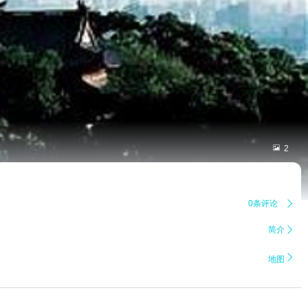

2
0条评论

简介


地图