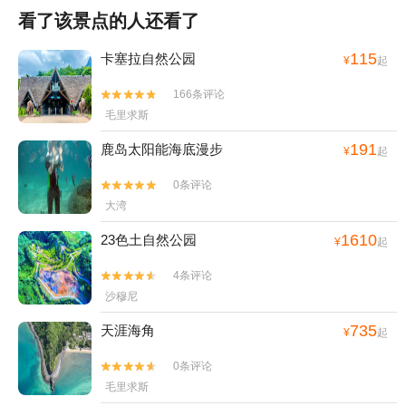
看了该景点的人还看了
115
卡塞拉自然公园
¥
起
166条评论


毛里求斯
191
鹿岛太阳能海底漫步
¥
起
0条评论


大湾
1610
23色土自然公园
¥
起
4条评论


沙穆尼
735
天涯海角
¥
起
0条评论


毛里求斯