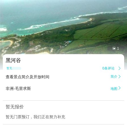


1
黑河谷
0条评论

暂无点评
查看景点简介及开放时间
简介


非洲-毛里求斯
地图
暂无报价
暂无门票预订，我们正在努力补充