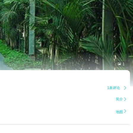

1
1条评论

简介


地图