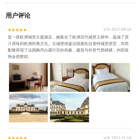
用户评论
e*9 2017-09-14


是一座欧洲城堡主题酒店，她集合了欧洲历代城堡之精华，蕴涵了原
汁原味的欧洲经典文化。主城堡借鉴法国麦松拉斐特城堡原型，东西
配楼再现了法国枫丹白露行宫的风貌，建筑与外形气势磅礴，内部装
饰金碧辉煌。
e*6 2017-11-16

