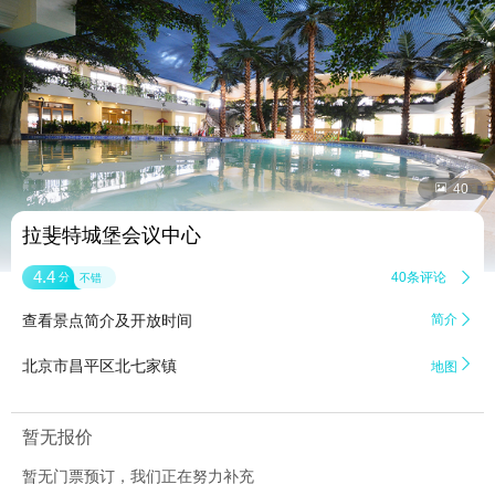


40
拉斐特城堡会议中心
4.4
40条评论

分
不错
查看景点简介及开放时间
简介


北京市昌平区北七家镇
地图
暂无报价
暂无门票预订，我们正在努力补充