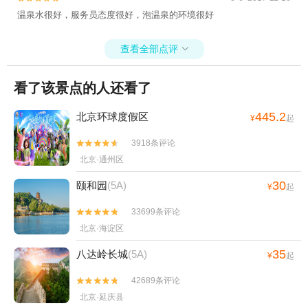
温泉水很好，服务员态度很好，泡温泉的环境很好
查看全部点评

看了该景点的人还看了
445.2
北京环球度假区
¥
起
3918条评论


北京·通州区
30
颐和园
(5A)
¥
起
33699条评论


北京·海淀区
35
八达岭长城
(5A)
¥
起
42689条评论


北京·延庆县