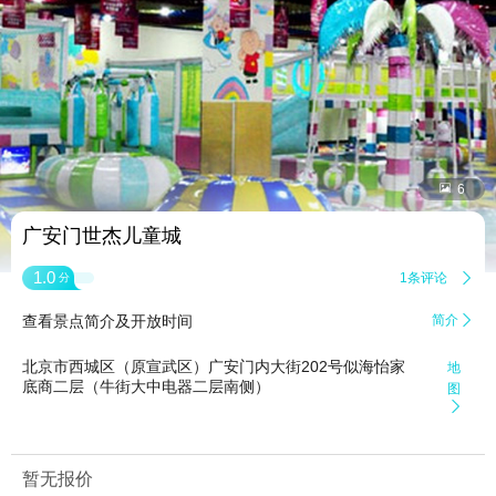


6
广安门世杰儿童城
1.0
1条评论

分
查看景点简介及开放时间
简介

北京市西城区（原宣武区）广安门内大街202号似海怡家
地
底商二层（牛街大中电器二层南侧）
图

暂无报价