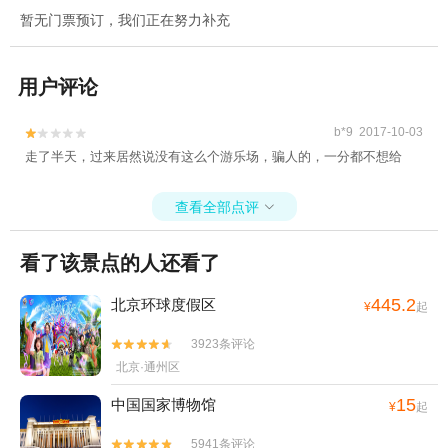
暂无门票预订，我们正在努力补充
用户评论
b*9 2017-10-03


走了半天，过来居然说没有这么个游乐场，骗人的，一分都不想给
查看全部点评

看了该景点的人还看了
445.2
北京环球度假区
¥
起
3923条评论


北京·通州区
15
中国国家博物馆
¥
起
5941条评论

