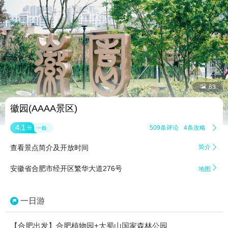


63
徽园(AAAA景区)
4.1
509条评论
4条攻略

分
一般
查看景点简介及开放时间
简介


安徽省合肥市经开区繁华大道276号
地图
一日游
【合肥出发】合肥植物园+大蜀山国家森林公园