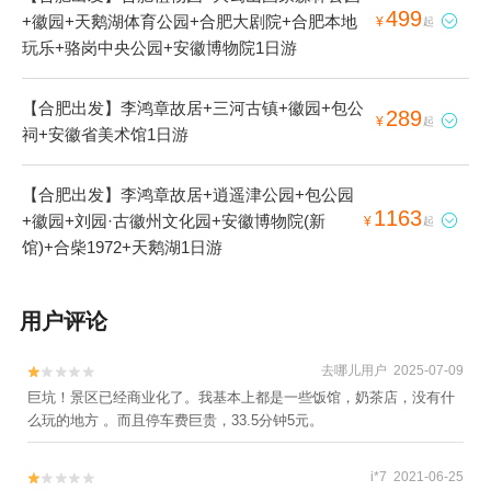
499
+徽园+天鹅湖体育公园+合肥大剧院+合肥本地

¥
起
玩乐+骆岗中央公园+安徽博物院1日游
【合肥出发】李鸿章故居+三河古镇+徽园+包公
289

¥
起
祠+安徽省美术馆1日游
【合肥出发】李鸿章故居+逍遥津公园+包公园
1163
+徽园+刘园·古徽州文化园+安徽博物院(新

¥
起
馆)+合柴1972+天鹅湖1日游
用户评论
去哪儿用户 2025-07-09


巨坑！景区已经商业化了。我基本上都是一些饭馆，奶茶店，没有什
么玩的地方 。而且停车费巨贵，33.5分钟5元。
i*7 2021-06-25

