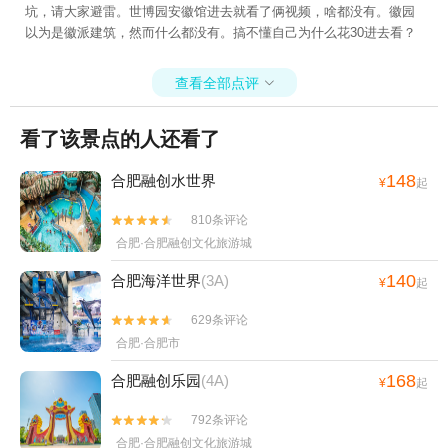
坑，请大家避雷。世博园安徽馆进去就看了俩视频，啥都没有。徽园
以为是徽派建筑，然而什么都没有。搞不懂自己为什么花30进去看？
查看全部点评

看了该景点的人还看了
148
合肥融创水世界
¥
起
810条评论


合肥·合肥融创文化旅游城
140
合肥海洋世界
(3A)
¥
起
629条评论


合肥·合肥市
168
合肥融创乐园
(4A)
¥
起
792条评论


合肥·合肥融创文化旅游城