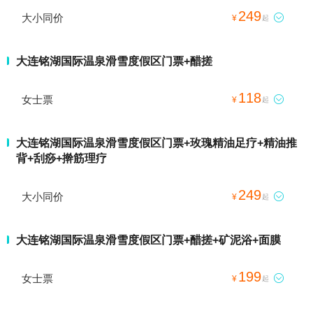
249
大小同价

¥
起
大连铭湖国际温泉滑雪度假区门票+醋搓
118
女士票

¥
起
大连铭湖国际温泉滑雪度假区门票+玫瑰精油足疗+精油推
背+刮痧+擀筋理疗
249
大小同价

¥
起
大连铭湖国际温泉滑雪度假区门票+醋搓+矿泥浴+面膜
199
女士票

¥
起