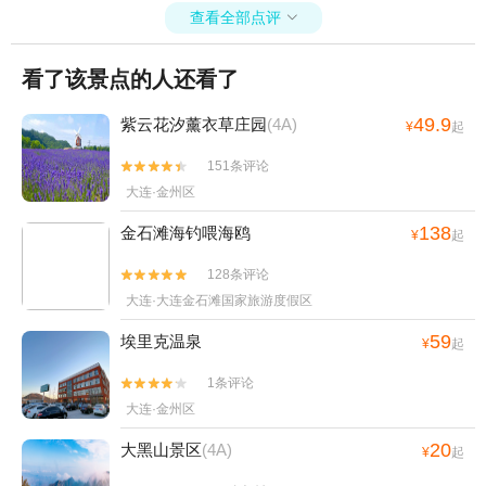
查看全部点评

看了该景点的人还看了
49.9
紫云花汐薰衣草庄园
(4A)
¥
起
151条评论


大连·金州区
138
金石滩海钓喂海鸥
¥
起
128条评论


大连·大连金石滩国家旅游度假区
59
埃里克温泉
¥
起
1条评论


大连·金州区
20
大黑山景区
(4A)
¥
起