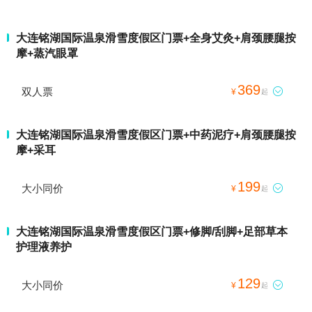
大连铭湖国际温泉滑雪度假区门票+全身艾灸+肩颈腰腿按
摩+蒸汽眼罩
369
双人票

¥
起
大连铭湖国际温泉滑雪度假区门票+中药泥疗+肩颈腰腿按
摩+采耳
199
大小同价

¥
起
大连铭湖国际温泉滑雪度假区门票+修脚/刮脚+足部草本
护理液养护
129
大小同价

¥
起