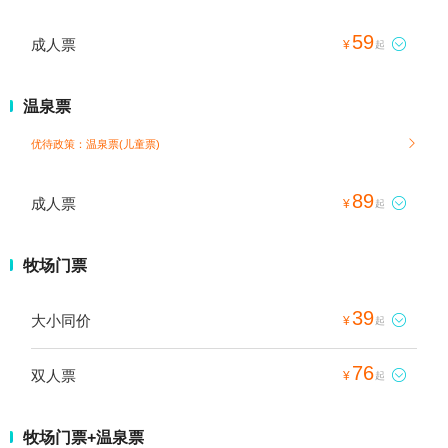
59
成人票

¥
起
温泉票
优待政策：温泉票(儿童票)

89
成人票

¥
起
牧场门票
39
大小同价

¥
起
76
双人票

¥
起
牧场门票+温泉票