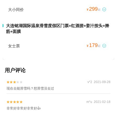
299
大小同价

¥
起
大连铭湖国际温泉滑雪度假区门票+红酒搓+姜汁按头+擀
筋+面膜
179
女士票

¥
起
用户评论
v*2 2021-09-28


现在去能滑雪吗？想滑雪没去过
m*u 2021-02-18


非常好非常好非常好👍