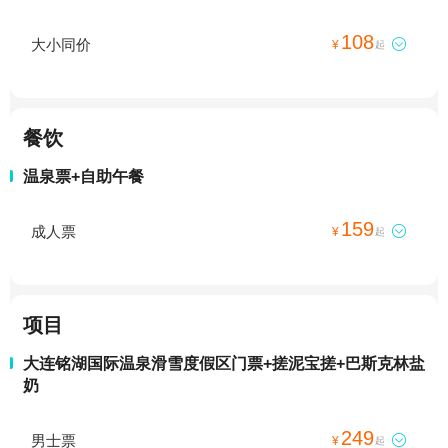
108
大小同价

¥
起
餐饮
温泉票+自助午餐
159
成人票

¥
起
项目
大连铭湖国际温泉滑雪度假区门票+搓泥宝搓+巴斯克林盐
奶
249
男士票

¥
起