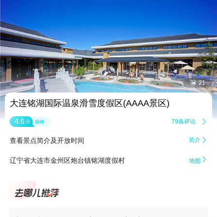


21
大连铭湖国际温泉滑雪度假区(AAAA景区)
4.6
79条评论

分
很棒
查看景点简介及开放时间
简介


辽宁省大连市金州区炮台镇铭湖度假村
地图