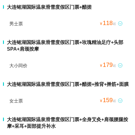
大连铭湖国际温泉滑雪度假区门票+醋搓
118
男士票

¥
起
大连铭湖国际温泉滑雪度假区门票+玫瑰精油足疗+头部
SPA+肩颈按摩
179
大小同价

¥
起
大连铭湖国际温泉滑雪度假区门票+醋搓+推背+擀筋+面膜
159
女士票

¥
起
大连铭湖国际温泉滑雪度假区门票+全身艾灸+肩颈腰腿按
摩+采耳+面部提升补水