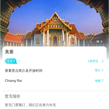


4
美塞
1.0
1条评论

分
查看景点简介及开放时间
简介


Chiang Rai
地图
暂无报价
暂无门票预订，我们正在努力补充