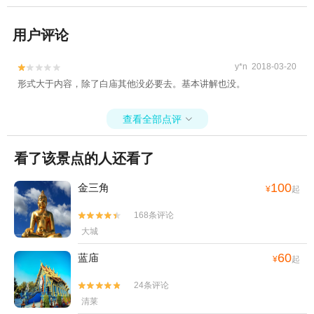
用户评论
y*n 2018-03-20


形式大于内容，除了白庙其他没必要去。基本讲解也没。
查看全部点评

看了该景点的人还看了
100
金三角
¥
起
168条评论


大城
60
蓝庙
¥
起
24条评论


清莱