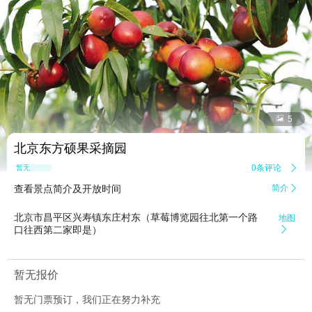


5
北京东方硕果采摘园
0条评论

暂无点评
查看景点简介及开放时间
简介

北京市昌平区兴寿镇东庄村东（草莓博览园往北第一个路
地图
口往西第二家即是）

暂无报价
暂无门票预订，我们正在努力补充