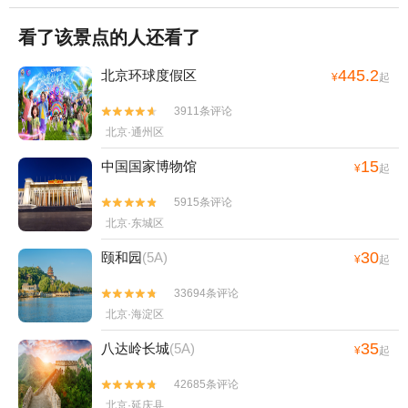
看了该景点的人还看了
445.2
北京环球度假区
¥
起
3911条评论


北京·通州区
15
中国国家博物馆
¥
起
5915条评论


北京·东城区
30
颐和园
(5A)
¥
起
33694条评论


北京·海淀区
35
八达岭长城
(5A)
¥
起
42685条评论


北京·延庆县