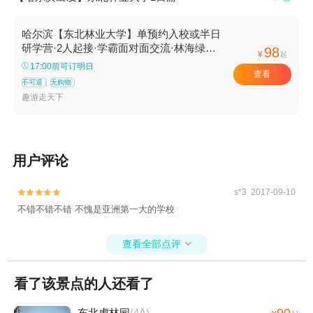
哈尔滨【东北林业大学】单预约入校或半日
研学营·2人起接·学霸面对面交流·林海绿魂
98
¥
起
生态卫士
17:00前可订明日
查看
不可退
无购物
趣游走天下
用户评论
s*3 2017-09-10


不错不错不错 不愧是亚洲第一大的学校
查看全部点评

看了该景点的人还看了
90
东北虎林园
(4A)