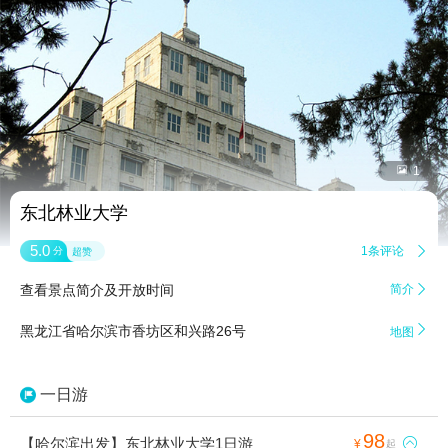


1
东北林业大学
5.0
1条评论

分
超赞
查看景点简介及开放时间
简介


黑龙江省哈尔滨市香坊区和兴路26号
地图
一日游
98
【哈尔滨出发】东北林业大学1日游

¥
起