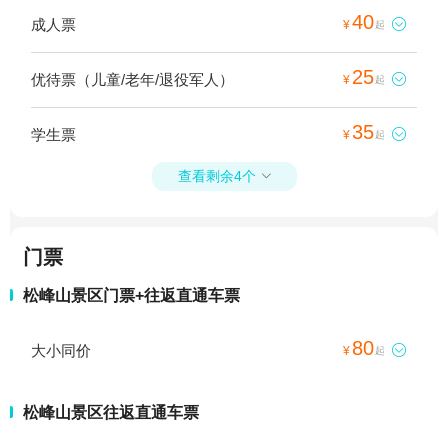
40
成人票

¥
起
25
优待票（儿童/老年/退役军人）

¥
起
35
学生票

¥
起
查看剩余4个

门票
松峰山景区门票+往返直通车票
80
大小同价

¥
起
松峰山景区往返直通车票