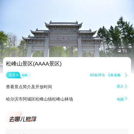


73
松峰山景区(AAAA景区)
4.8
60条评论
1条攻略

分
很棒
查看景点简介及开放时间
简介


哈尔滨市阿城区松峰山镇松峰山林场
地图