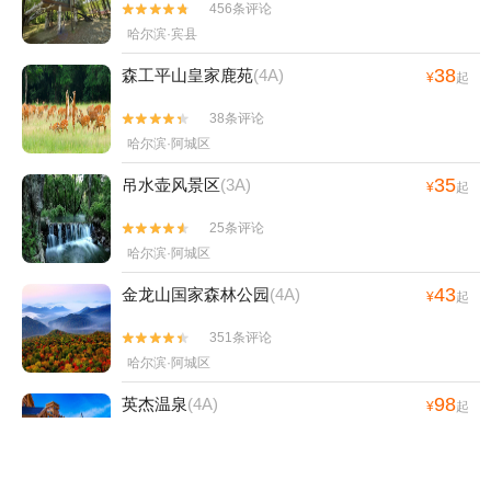
456条评论


哈尔滨·宾县
38
森工平山皇家鹿苑
(4A)
¥
起
38条评论


哈尔滨·阿城区
35
吊水壶风景区
(3A)
¥
起
25条评论


哈尔滨·阿城区
43
金龙山国家森林公园
(4A)
¥
起
351条评论


哈尔滨·阿城区
98
英杰温泉
(4A)
¥
起
602条评论


哈尔滨·宾县