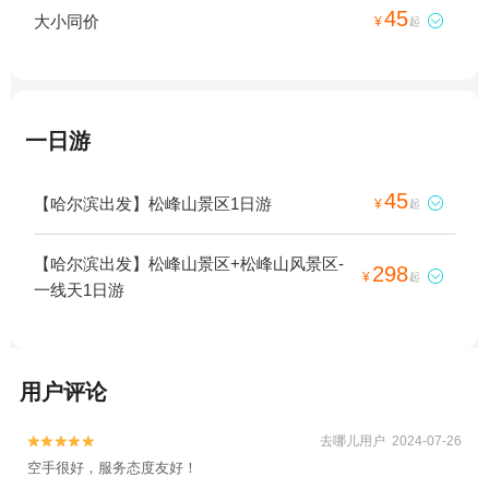
45
大小同价

¥
起
一日游
45
【哈尔滨出发】松峰山景区1日游

¥
起
【哈尔滨出发】松峰山景区+松峰山风景区-
298

¥
起
一线天1日游
用户评论
去哪儿用户 2024-07-26


空手很好，服务态度友好！