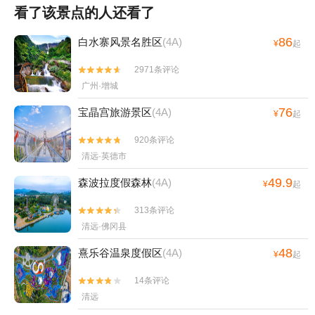
看了该景点的人还看了
86
白水寨风景名胜区
(4A)
¥
起
2971条评论


广州·增城
76
宝晶宫旅游景区
(4A)
¥
起
920条评论


清远·英德市
49.9
森波拉度假森林
(4A)
¥
起
313条评论


清远·佛冈县
48
熹乐谷温泉度假区
(4A)
¥
起
14条评论


清远