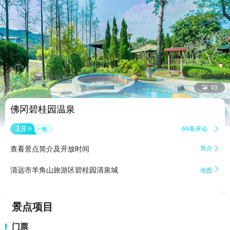


49
佛冈碧桂园温泉
3.8
69条评论

分
一般
查看景点简介及开放时间
简介


清远市羊角山旅游区碧桂园清泉城
地图
景点项目
门票