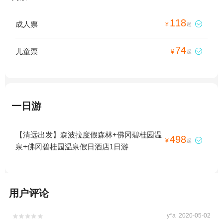
118
成人票

¥
起
74
儿童票

¥
起
一日游
【清远出发】森波拉度假森林+佛冈碧桂园温
498

¥
起
泉+佛冈碧桂园温泉假日酒店1日游
用户评论
y*a 2020-05-02

