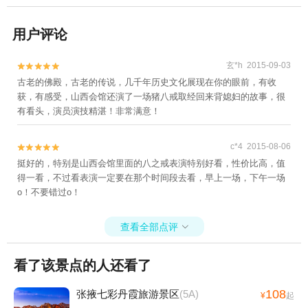
用户评论
玄*h 2015-09-03


古老的佛殿，古老的传说，几千年历史文化展现在你的眼前，有收
获，有感受，山西会馆还演了一场猪八戒取经回来背媳妇的故事，很
有看头，演员演技精湛！非常满意！
c*4 2015-08-06


挺好的，特别是山西会馆里面的八之戒表演特别好看，性价比高，值
得一看，不过看表演一定要在那个时间段去看，早上一场，下午一场
o！不要错过o！
查看全部点评

看了该景点的人还看了
108
张掖七彩丹霞旅游景区
(5A)
¥
起