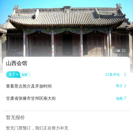


21
山西会馆
4.7
11条评论

分
很棒
查看景点简介及开放时间
简介


甘肃省张掖市甘州区南大街
地图
暂无报价
暂无门票预订，我们正在努力补充