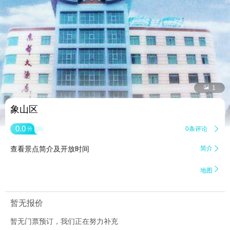


1
象山区
0.0
0条评论

分
查看景点简介及开放时间
简介


地图
暂无报价
暂无门票预订，我们正在努力补充