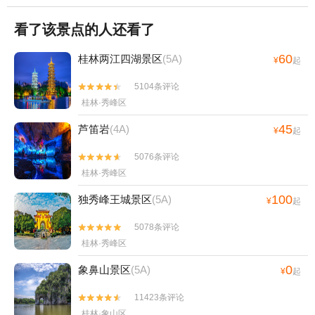
看了该景点的人还看了
60
桂林两江四湖景区
(5A)
¥
起
5104条评论


桂林·秀峰区
45
芦笛岩
(4A)
¥
起
5076条评论


桂林·秀峰区
100
独秀峰王城景区
(5A)
¥
起
5078条评论


桂林·秀峰区
0
象鼻山景区
(5A)
¥
起
11423条评论


桂林·象山区