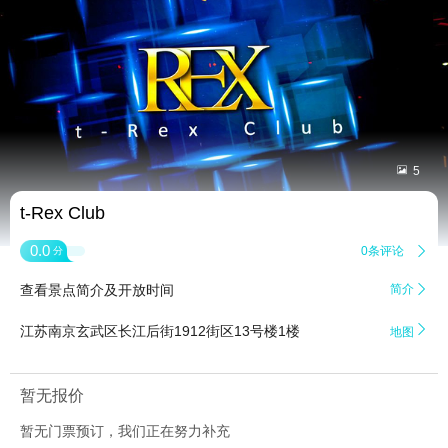


5
t-Rex Club
0.0
0条评论

分
查看景点简介及开放时间
简介


江苏南京玄武区长江后街1912街区13号楼1楼
地图
暂无报价
暂无门票预订，我们正在努力补充