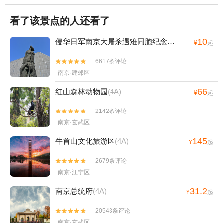
看了该景点的人还看了
10
侵华日军南京大屠杀遇难同胞纪念馆
(4A)
¥
起
6617条评论


南京·建邺区
66
红山森林动物园
(4A)
¥
起
2142条评论


南京·玄武区
145
牛首山文化旅游区
(4A)
¥
起
2679条评论


南京·江宁区
31.2
南京总统府
(4A)
¥
起
20543条评论


南京·玄武区