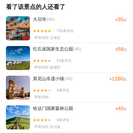
看了该景点的人还看了
35
大召寺
(4A)
¥
起
756条评论


呼和浩特·玉泉区
58
红石崖国家生态公园
(4A)
¥
起
63条评论


呼和浩特·新城区
1280
莫尼山非遗小镇
(4A)
¥
起
4条评论


呼和浩特
40
哈达门国家森林公园
¥
起
9条评论


呼和浩特·武川县