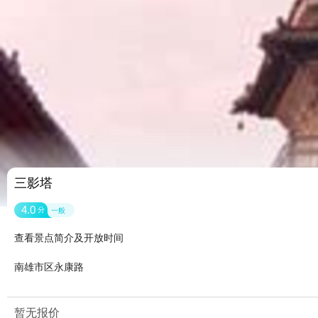
三影塔
4.0
分
一般
查看景点简介及开放时间
南雄市区永康路
暂无报价