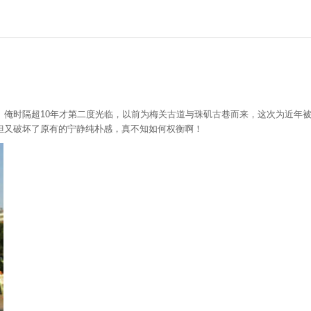
。俺时隔超10年才第二度光临，以前为梅关古道与珠矶古巷而来，这次为近年
但又破坏了原有的宁静纯朴感，真不知如何权衡啊！