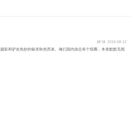
精*侠 2016-08-12
被摄影和驴友热炒的银杏秋色而来。俺们国内游总有个怪圈，本来默默无闻