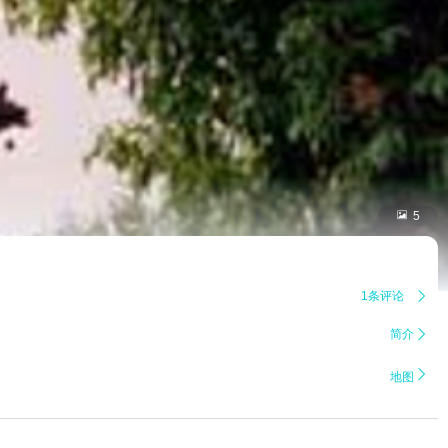

5
1条评论

简介


地图