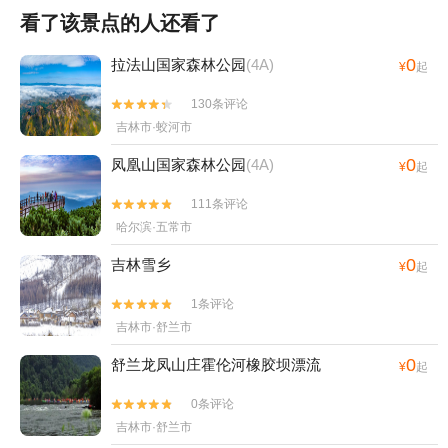
看了该景点的人还看了
0
拉法山国家森林公园
(4A)
¥
起
130条评论


吉林市·蛟河市
0
凤凰山国家森林公园
(4A)
¥
起
111条评论


哈尔滨·五常市
0
吉林雪乡
¥
起
1条评论


吉林市·舒兰市
0
舒兰龙凤山庄霍伦河橡胶坝漂流
¥
起
0条评论


吉林市·舒兰市