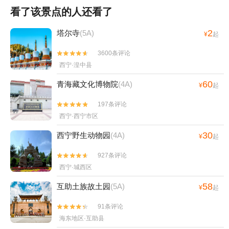
看了该景点的人还看了
2
塔尔寺
(5A)
¥
起
3600条评论


西宁·湟中县
60
青海藏文化博物院
(4A)
¥
起
197条评论


西宁·西宁市区
30
西宁野生动物园
(4A)
¥
起
927条评论


西宁·城西区
58
互助土族故土园
(5A)
¥
起
91条评论


海东地区·互助县