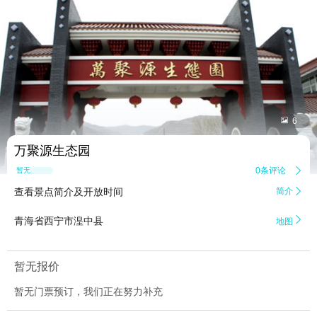


6
万聚源生态园
0条评论

暂无点评
查看景点简介及开放时间
简介


青海省西宁市湟中县
地图
暂无报价
暂无门票预订，我们正在努力补充