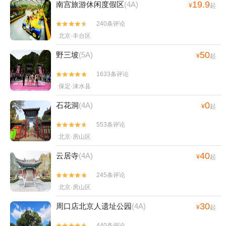
19.9
南宫旅游休闲度假区
(4A)
¥
起
240条评论


北京·丰台区
50
野三坡
(5A)
¥
起
1633条评论


保定·涞水县
0
石花洞
(4A)
¥
起
553条评论


北京·房山区
40
云居寺
(4A)
¥
起
245条评论


北京·房山区
30
周口店北京人遗址公园
(4A)
¥
起
440条评论

