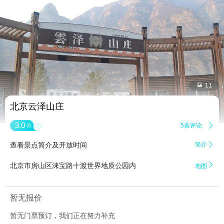


11
北京云泽山庄
3.0
5条评论

分
查看景点简介及开放时间
简介


北京市房山区涞宝路十渡世界地质公园内
地图
暂无报价
暂无门票预订，我们正在努力补充