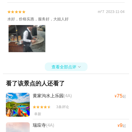
m*7 2023-11-04


水好，价格实惠，服务好，大姐人好
查看全部点评

看了该景点的人还看了
75
黄家沟水上乐园
(4A)
¥
起
3条评论


阜新
9
瑞应寺
(4A)
¥
起