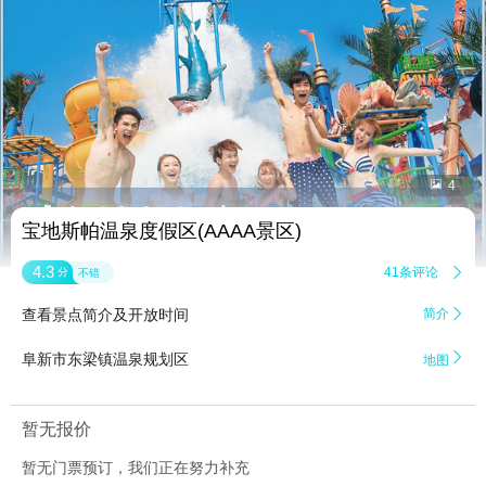


4
宝地斯帕温泉度假区(AAAA景区)
4.3
41条评论

分
不错
查看景点简介及开放时间
简介


阜新市东梁镇温泉规划区
地图
暂无报价
暂无门票预订，我们正在努力补充