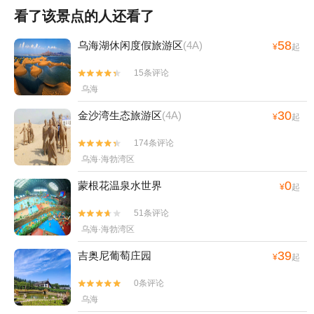
看了该景点的人还看了
58
乌海湖休闲度假旅游区
(4A)
¥
起
15条评论


乌海
30
金沙湾生态旅游区
(4A)
¥
起
174条评论


乌海·海勃湾区
0
蒙根花温泉水世界
¥
起
51条评论


乌海·海勃湾区
39
吉奥尼葡萄庄园
¥
起
0条评论


乌海