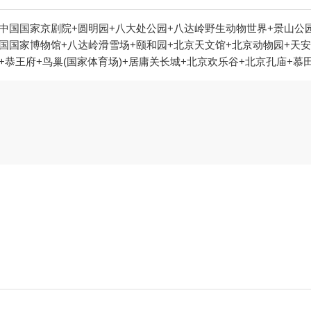
中国国家京剧院+圆明园+八大处公园+八达岭野生动物世界+景山公园
国国家博物馆+八达岭滑雪场+颐和园+北京天文馆+北京动物园+天安
恭王府+鸟巢(国家体育场)+居庸关长城+北京欢乐谷+北京孔庙+慕田
方游泳馆+水立方嬉水乐园+鸟巢欢乐冰雪季+水立方(国家游泳中心)
北京大公馆+《鸟巢・吸引》视听盛宴+北京玫瑰谷+圆明园皇家皮影戏
京的那+北京青年宫+八达岭饭店+嘉文梦幻王国（北京）+圆明园盛
题展·北京+小马识途（圆明园）+古北水镇汤泉+北京年票+鸟巢冰雕展
+恭王府数字体验馆+曹明蟒山苹果采摘园+升旗仪式+【北京】新春相
+圆明园·720穿越飞船+走进圆明园之逛园子剧景游+北京坊+颐和
故宫博物院大型沉浸式家庭音乐剧《甪端》+鸟巢文化中心+古北口古