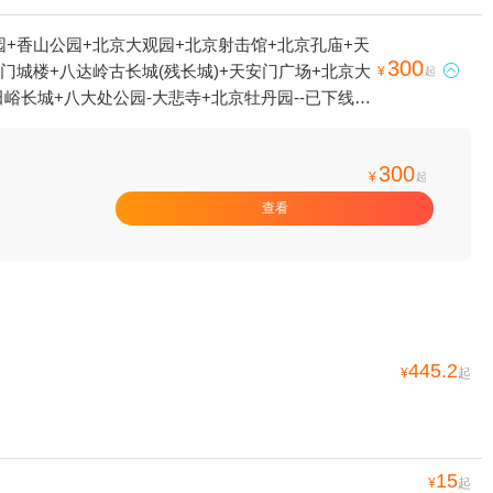
+香山公园+北京大观园+北京射击馆+北京孔庙+天
300
门城楼+八达岭古长城(残长城)+天安门广场+北京大

¥
起
峪长城+八大处公园-大悲寺+北京牡丹园--已下线
+北京展览馆+中国国家话剧院+北京东岳庙+北京园博
苑+八达岭国家森林公园-红叶岭+北京蟠桃园+哈比
300
时全景模型展+昌平蟒山苹果+北京香岩寺+坡峰岭
¥
起
+立巢飞行模拟（水立方）店+《嗨!北京》+圆明园
查看
声专场+北京环球度假区+慕田峪长城岁月沉浸式光
园冰雪嘉年华+故宫北院区+北京十三陵石牌坊冰雪大世
镇1日游
445.2
¥
起
15
¥
起