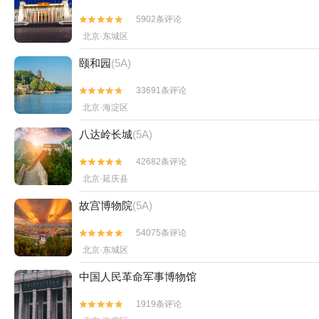
5902条评论


北京·东城区
颐和园
(5A)
33691条评论


北京·海淀区
八达岭长城
(5A)
42682条评论


北京·延庆县
故宫博物院
(5A)
54075条评论


北京·东城区
中国人民革命军事博物馆
1919条评论

