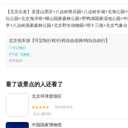
【北京出发】圣莲山景区+八达岭熊乐园+八达岭长城+北海公园+
坛公园+北京海洋馆+蟒山国家森林公园+野鸭湖国家湿地公园+中
学+八达岭国家森林公园+北京野生动物园+明十三陵+北京气象台+
+雁栖湖+北京同仁堂+北京八大处富斯特滑道+故宫博物院+水立
园+北京古玩城+鸟巢城市魔方+鸟巢空中走廊+八达岭长城缆车+
北京包车游【可定制行程/行程自由选择/纯玩自由行】
豆儿童乐园（圆明园店）+古北水镇+故宫珍宝馆+故宫钟表馆+北
可订明日
+施必得索道下站+北京剧院-已下线+恭王府大戏楼+北欧星空主
不可退
无购物
展览馆+古北之光温泉+古北水镇大酒店+蟒山灯光节+北京玩票
苏苏旅游
影体验馆-已下线+北京桃园+圆明园拾光买卖街+北京颐和园石舫
界+【北京首展】中国国家地理·探索 极致发现科学艺术影像展+
看了该景点的人还看了
北京环球度假区
3910条评论


北京·通州区
中国国家博物馆