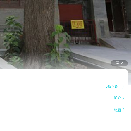

2
0条评论

简介


地图