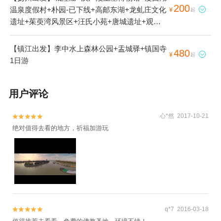
200
温泉度假村+朴园-已下线+高邮东湖+龙虬庄文化

¥
起
遗址+茱萸湾风景区+汪氏小苑+唐城遗址+观音
山+瘦西湖+仙鹤寺+扬州古运河+个园+凤凰岛生
态旅游区+马可波罗纪念馆+何园+大明寺+西郊
【镇江出发】李中水上森林公园+盂城驿+镇国寺
480

¥
起
森林公园+唐城+文游台+镇国寺塔+扬州双博馆
1日游
+掬花楼+栖灵塔+红山体育公园+宝应湖国家湿
地公园+京华城+周恩来童年读书旧址+镇国寺
用户评论
+朴园+宁国寺+宝应革命烈士纪念馆+宝应博物
馆+宋夹城考古遗址公园+扬州水文化博物馆+独
秀山大明寺+高邮奎楼+周恩来少年读书旧址+高
心*然 2017-10-21


邮湖+扬州八怪纪念馆+春江花月夜唯美扬州+扬
绝对值得去看的地方，祈福加游玩
州天乐湖嬉乐谷-已下线+扬州清池温泉+扬州海
浪谷水上乐园+扬州红星赛车场+扬州东方高尔夫
+扬州太阳岛高尔夫球场+扬州大剧院+扬州芍药
园+扬州古运河游览+扬州京华维景酒店+扬州水
上乐园+马可波罗花世界+高邮湖芦苇荡湿地公园
+捺山地质公园+扬州乐园+扬州本地玩乐+扬州
q*7 2016-03-18


赛马场+扬州东关街历史文化街+瘦西湖游船+扬