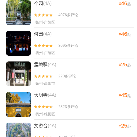
46
个园
(4A)
¥
起
4076条评论


扬州·广陵区
46
何园
(4A)
¥
起
3095条评论


扬州·广陵区
25
盂城驿
(4A)
¥
起
220条评论


扬州·高邮市
45
大明寺
(4A)
¥
起
2323条评论


扬州·维扬区
25
文游台
(4A)
¥
起