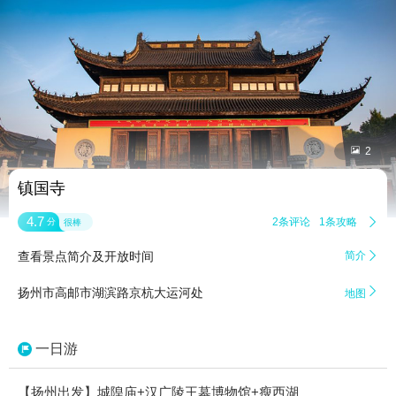


2
镇国寺
4.7
2条评论
1条攻略

分
很棒
查看景点简介及开放时间
简介


扬州市高邮市湖滨路京杭大运河处
地图
一日游
【扬州出发】城隍庙+汉广陵王墓博物馆+瘦西湖