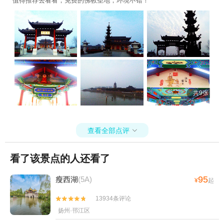
值得推荐去看看，免费的佛教圣地，环境不错！
州天乐湖嬉乐谷+同兴当铺+高邮湖滩郊野公园
+扬州极地海洋世界萌宠乐园+扬州大易温泉汇
+清水潭旅游度假区+扬州园博会（园博园）+扬
州枣林湾园博园+扬州Q宠乐园+扬州珠湖小镇
+扬州邵伯湖室内滑雪场+润德菲尔庄园+edong
科学公园(钜城华亿广场店)+汪曾祺纪念馆+扬州
世博园+驿心水上乐园+扬州高邮驿心温泉度假村
+teamLab未来游乐园+扬州华侨城梦幻之城+户
共9张
外猩球山野度假乐园+中国大运河博物馆+高邮博
物馆+高邮王氏故居+高邮·湖上花海+北湖湿地公
园+泥途渔乐村+宝应动物园+大明寺鉴真东渡禅
查看全部点评

茶秀+扬州陈园+扬州安信古化石博物馆+扬州航
空馆+瘦西湖街道+大明寺戒台+扬州大学虹桥专
看了该景点的人还看了
家楼+PANTURE扬州攀趣探险乐园+扬州非遗珍
宝馆+扬州汉陵苑-天山汉墓(扬州)+勇龙宾馆+隋
95
瘦西湖
(5A)
¥
起
炀帝陵遗址公园1日游
13934条评论


扬州·邗江区