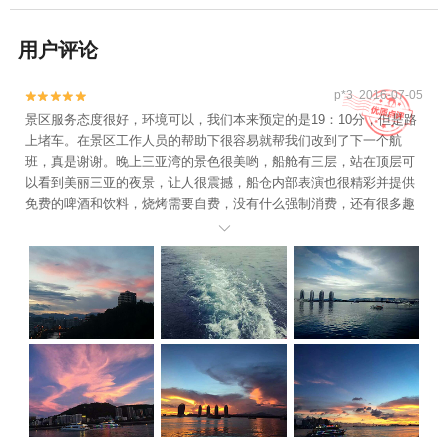
用户评论
p*3 2016-07-05


景区服务态度很好，环境可以，我们本来预定的是19：10分，但是路
上堵车。在景区工作人员的帮助下很容易就帮我们改到了下一个航
班，真是谢谢。晚上三亚湾的景色很美哟，船舱有三层，站在顶层可
以看到美丽三亚的夜景，让人很震撼，船仓内部表演也很精彩并提供
免费的啤酒和饮料，烧烤需要自费，没有什么强制消费，还有很多趣
味的抽奖活动，我很是喜欢，希望下次有机会来三亚可以再来！
