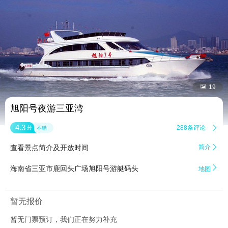


19
旭阳号夜游三亚湾
4.3
288条评论

分
不错
查看景点简介及开放时间
简介


海南省三亚市鹿回头广场旭阳号游艇码头
地图
暂无报价
暂无门票预订，我们正在努力补充