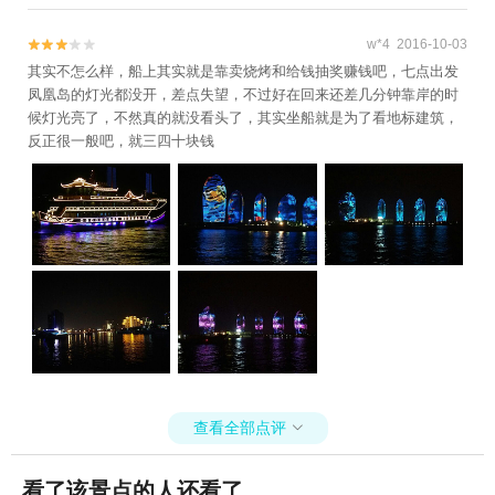
w*4 2016-10-03


其实不怎么样，船上其实就是靠卖烧烤和给钱抽奖赚钱吧，七点出发
凤凰岛的灯光都没开，差点失望，不过好在回来还差几分钟靠岸的时
候灯光亮了，不然真的就没看头了，其实坐船就是为了看地标建筑，
反正很一般吧，就三四十块钱
查看全部点评

看了该景点的人还看了