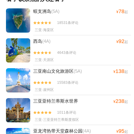
78
蜈支洲岛
(5A)
¥
起
18531条评论


三亚·海棠区
92
西岛
(4A)
¥
起
4643条评论


三亚·天涯区
138
三亚南山文化旅游区
(5A)
¥
起
15583条评论


三亚·崖州区
238
三亚亚特兰蒂斯水世界
¥
起
1011条评论


三亚·三亚亚特兰蒂斯度假区
95
亚龙湾热带天堂森林公园
(4A)
¥
起