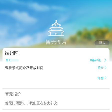


1
端州区
0条评论

暂无点评
查看景点简介及开放时间
简介


地图
暂无报价
暂无门票预订，我们正在努力补充