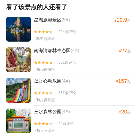
看了该景点的人还看了
19.9
星湖旅游景区
(5A)
¥
起
224条评论


肇庆·端州区
27
南海湾森林生态园
(4A)
¥
起
801条评论


佛山·南海区
157
盈香心动乐园
(4A)
¥
起
557条评论


佛山·高明区
20
三水森林公园
(4A)
¥
起
44条评论


佛山·三水区